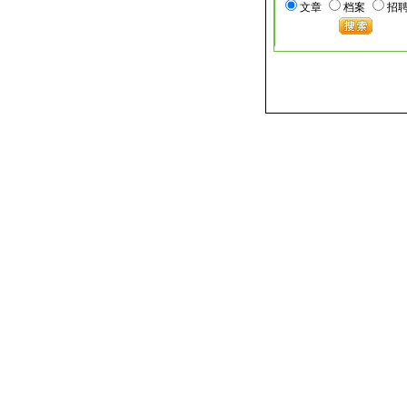
文章
档案
招