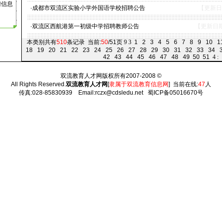
聘信息
·
成都市双流区实验小学外国语学校招聘公告
【更新日期
·
双流区西航港第一初级中学招聘教师公告
【更新日期:
本类别共有
510
条记录 当前:
50
/51页
9
3
1
2
3
4
5
6
7
8
9
10
1
18
19
20
21
22
23
24
25
26
27
28
29
30
31
32
33
34
42
43
44
45
46
47
48
49
50
51
4
:
双流教育人才网版权所有2007-2008 ©
All Rights Reserved.
双流教育人才网
[
隶属于双流教育信息网
] 当前在线:
47
人
传真:028-85830939 Email:rczx@cdsledu.net
蜀ICP备05016670号