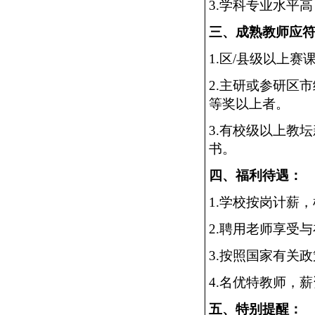
3.学科专业水平
三、成熟教师应
1.区/县级以上
2.主研或参研区
等奖以上者。
3.有校级以上教
书。
四、福利待遇：
1.学校按岗计薪
2.聘用老师享受
3.按照国家有关
4.名优特教师，
五、特别提醒：