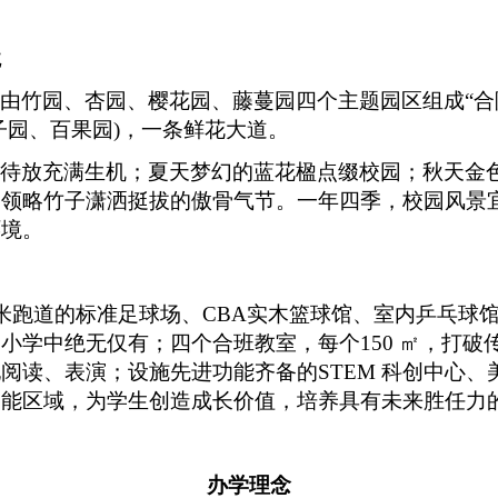
境
是由竹园、杏园、樱花园、藤蔓园四个主题园区组成
“
子园、百果园)，一条鲜花大道。
苞待放充满生机；夏天梦幻的蓝花楹点缀校园；秋天金
起领略竹子潇洒挺拔的傲骨气节。一年四季，校园风景
环境。
0米跑道的标准足球场、CBA实木篮球馆、室内乒乓球
小学中绝无仅有；四个合班教室，每个150 ㎡，打破
阅读、表演；设施先进功能齐备的STEM 科创中心、
功能区域，为学生创造成长价值，培养具有未来胜任力
办学理念