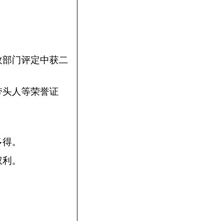
政部门评定中获二
带头人等荣誉证
多得。
权利。