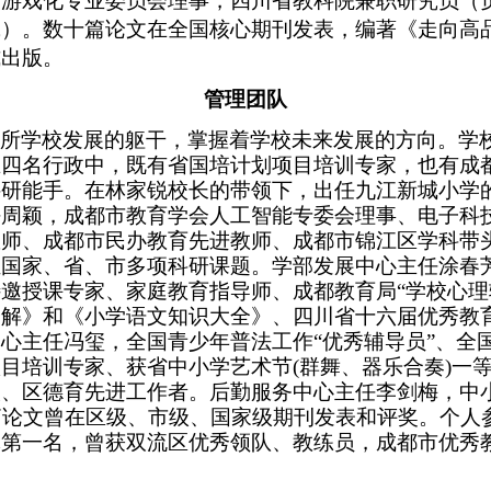
游戏化专业委员会理事，四川省教科院兼职研究员（负
）。数十篇论文在全国核心期刊发表，编著《走向高品质
式出版。
管理团队
一所学校发展的躯干，掌握着学校未来发展的方向。学
在四名行政中，既有省国培计划项目培训专家，也有成
科研能手。在林家锐校长的带领下，出任九江新城小学
任周颖，成都市教育学会人工智能专委会理事、电子科
教师、成都市民办教育先进教师、成都市锦江区学科带
担国家、省、市多项科研课题。学部发展中心主任涂春
特邀授课专家、家庭教育指导师、成都教育局
“学校心理
全解》和《小学语文知识大全》、四川省十六届优秀教
心主任冯玺，全国青少年普法工作“优秀辅导员”、全国
目培训专家、获省中小学艺术节(群舞、器乐合奏)一等
人、区德育先进工作者。后勤服务中心主任李剑梅，中
篇论文曾在区级、市级、国家级期刊发表和评奖。个人
体第一名，曾获双流区优秀领队、教练员，成都市优秀