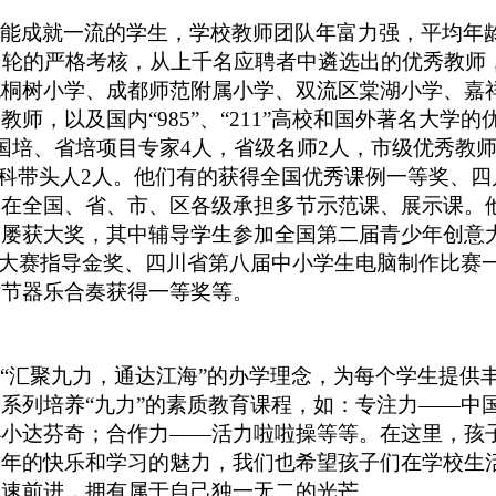
才能成就一流的学生，学校教师团队年富力强，平均年
多轮的严格考核，从上千名应聘者中遴选出的优秀教师
桐树小学、成都师范附属小学、双流区棠湖小学、嘉祥
师，以及国内“985”、“211”高校和国外著名大学
国培、省培项目专家4人，省级名师2人，市级优秀教师
学科带头人2人。他们有的获得全国优秀课例一等奖、
，在全国、省、市、区各级承担多节示范课、展示课。
中屡获大奖，其中辅导学生参加全国第二届青少年创意
文大赛指导金奖、四川省第八届中小学生电脑制作比赛
术节器乐合奏获得一等奖等。
承
“汇聚九力，通达江海”的办学理念，为每个学生提供
系列培养“九力”的素质教育课程，如：专注力——中
小小达芬奇；合作力——活力啦啦操等等。在这里，孩
童年的快乐和学习的魅力，我们也希望孩子们在学校生
全速前进，拥有属于自己独一无二的光芒。