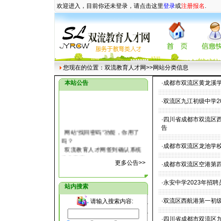
欢迎进入，目前你还未登录，请点击这里
登录
或
注册报名
.
您现在的位置：
双流教育人才网
>>网站分类信息
本站公告
·
成都市双流区黄龙溪
·
双流区九江初级中学2
·
四川省成都市双流区西
告
网站“找回密码”功能，你用了
吗？
·
成都市双流区龙池学
双流教育人才网签到确认系统
操作指南
更多公告>>
·
成都市双流区空港第
关于教育人才网注册用户部分
信息丢失的说明
关于双流教育人才网公开测试
·
永安中学2023年招
站内搜索
的补充通知
双流教育人才网自2007年5月8
·
双流区西航港第一初级
请输入搜索内容:
日正式进入测试阶段
·
四川省成都市双流区九