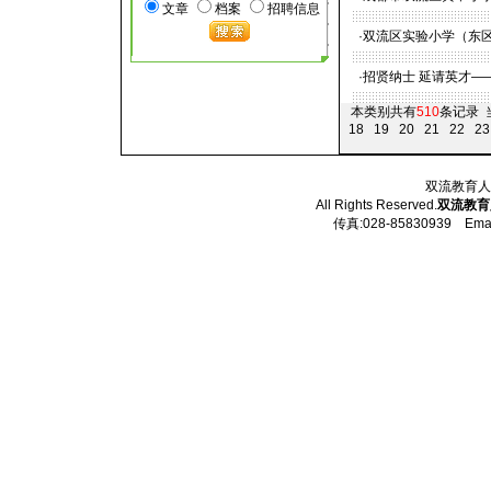
文章
档案
招聘信息
·
双流区实验小学（东
·
招贤纳士 延请英才—
本类别共有
510
条记录 
18
19
20
21
22
23
双流教育人才
All Rights Reserved.
双流教育
传真:028-85830939 Email