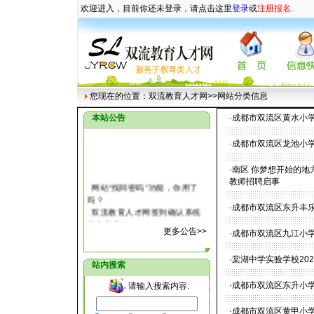
欢迎进入，目前你还未登录，请点击这里
登录
或
注册报名
.
您现在的位置：
双流教育人才网
>>网站分类信息
本站公告
·
成都市双流区黄水小学
·
成都市双流区龙池小
·
南区 你梦想开始的地
教师招聘启事
网站“找回密码”功能，你用了
吗？
·
成都市双流区东升丰
双流教育人才网签到确认系统
操作指南
更多公告>>
·
成都市双流区九江小学2
关于教育人才网注册用户部分
信息丢失的说明
关于双流教育人才网公开测试
·
棠湖中学实验学校20
站内搜索
的补充通知
双流教育人才网自2007年5月8
·
成都市双流区东升小学
请输入搜索内容:
日正式进入测试阶段
·
成都市双流区黄甲小