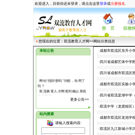
欢迎进入，目前你还未登录，请点击这里
登录
或
注册报名
.
您现在的位置：
双流教育人才网
>>网站分类信息
本站公告
·
成都市双流区东升小学
·
四川省成都艺体中学附
·
四川省成都市双流区胜
网站“找回密码”功能，你用了
·
成都市双流区实验小学
吗？
双流教育人才网签到确认系统
·
四川省双流棠湖中学（
操作指南
更多公告>>
关于教育人才网注册用户部分
信息丢失的说明
·
双流中学（龙渡校区）
关于双流教育人才网公开测试
站内搜索
的补充通知
·
成都市双流区龙池学校
双流教育人才网自2007年5月8
请输入搜索内容:
日正式进入测试阶段
·
双流区九江新城小学2