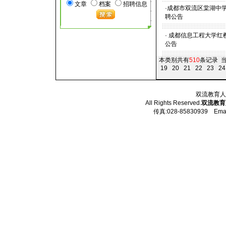
文章
档案
招聘信息
·
成都市双流区棠湖中学
聘公告
·
成都信息工程大学红樱
公告
本类别共有
510
条记录 当
19
20
21
22
23
24
双流教育人才
All Rights Reserved.
双流教育
传真:028-85830939 Email