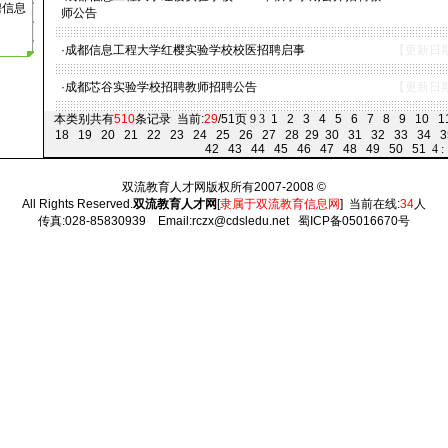
聘信息
师公告
·
成都信息工程大学红樱实验学校校医招聘启事
【更新日期:
·
成都芯谷实验学校招聘教师招聘公告
【更新日期:
本类别共有
510
条记录 当前:
29
/51页
9
3
1
2
3
4
5
6
7
8
9
10
1
18
19
20
21
22
23
24
25
26
27
28
29
30
31
32
33
34
3
42
43
44
45
46
47
48
49
50
51
4
:
双流教育人才网版权所有2007-2008 ©
All Rights Reserved.
双流教育人才网
[
隶属于双流教育信息网
] 当前在线:
34
人
传真:028-85830939 Email:rczx@cdsledu.net
蜀ICP备05016670号