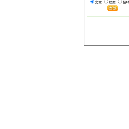
文章
档案
招