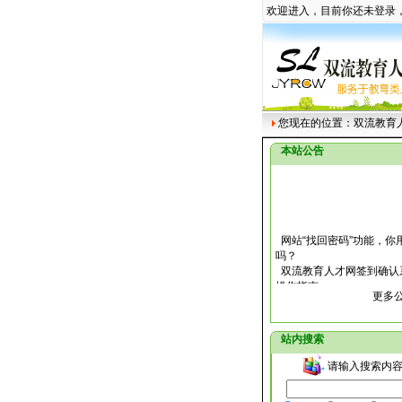
欢迎进入，目前你还未登录
您现在的位置：
双流教育
本站公告
网站“找回密码”功能，你
吗？
双流教育人才网签到确认
操作指南
更多公
关于教育人才网注册用户
信息丢失的说明
关于双流教育人才网公开
站内搜索
的补充通知
双流教育人才网自2007年
请输入搜索内容
日正式进入测试阶段