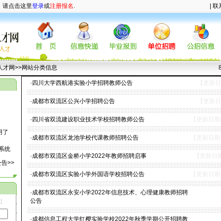
，请点击这里
登录
或
注册报名
.
|
联
人才网
>>网站分类信息
·
四川大学西航港实验小学招聘教师公告
【更新日期
·
成都市双流区公兴小学招聘公告
【更新日期
·
四川省双流建设职业技术学校招聘教师公告
【更新日期:2
用了
·
成都市双流区龙池学校代课教师招聘公告
【更新日期:2
系统
·
成都市双流区金桥小学2022年教师招聘启事
【更新日期:
告>>
部分
·
成都市双流区实验小学外国语学校招聘公告
【更新日期:2
测试
·
成都市双流区永安小学2022年信息技术、心理健康教师招聘
5月8
公告
:
·
成都信息工程大学红樱实验学校2022年秋季学期公开招聘教